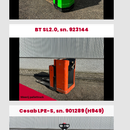
BT SL2.0, sn. 923144
Cesab LPE-S, sn. 901289 (H949)