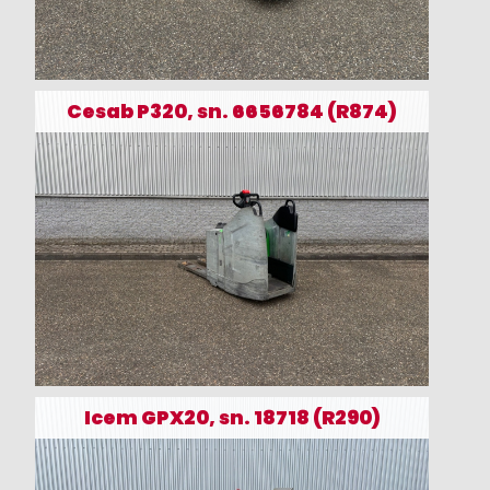
Cesab P320, sn. 6656784 (R874)
Icem GPX20, sn. 18718 (R290)