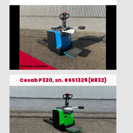
Cesab P320, sn. 6551329 (R832)