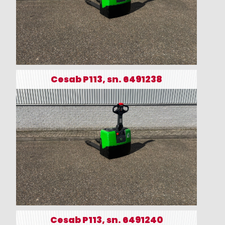
Cesab P113, sn. 6491238
Cesab P113, sn. 6491240