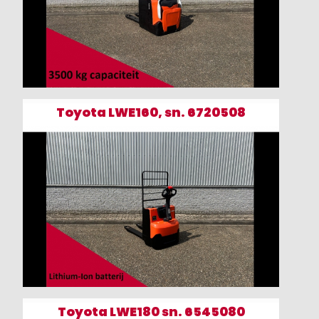
Toyota LWE160, sn. 6720508
Toyota LWE180 sn. 6545080