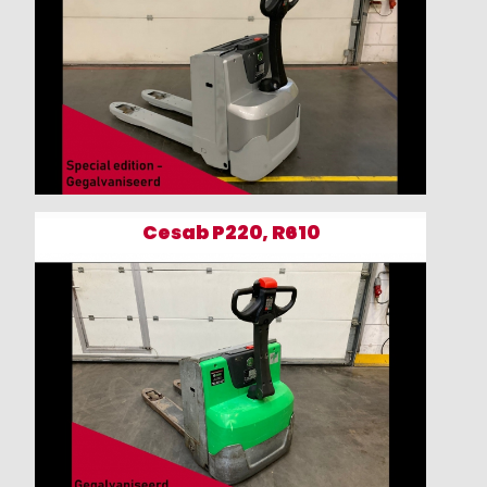
Cesab P220, R610