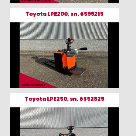
Toyota LPE200, sn. 6599215
Toyota LPE250, sn. 6552829