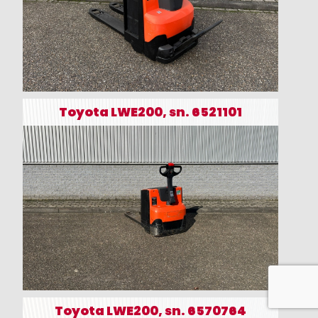
Toyota LWE200, sn. 6521101
Toyota LWE200, sn. 6570764