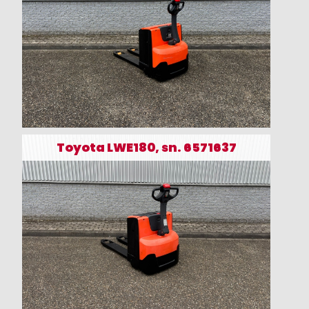
Toyota LWE180, sn. 6571637