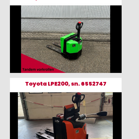
Toyota LPE200, sn. 6552747