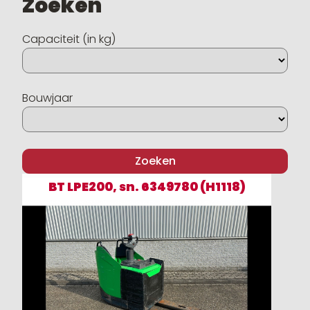
Zoeken
Capaciteit (in kg)
Bouwjaar
BT LPE200, sn. 6349780 (H1118)