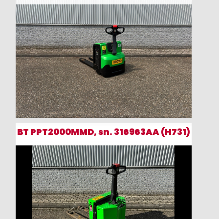
BT PPT2000MMD, sn. 316963AA (H731)