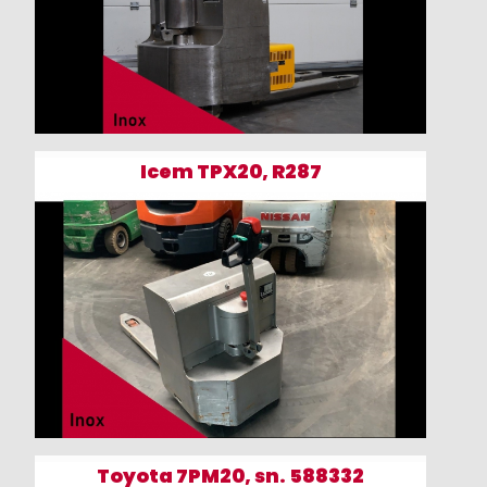
Icem TPX20, R287
Toyota 7PM20, sn. 588332