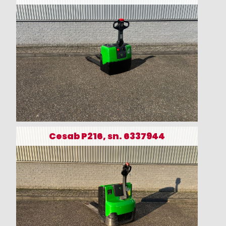
Cesab P216, sn. 6337944