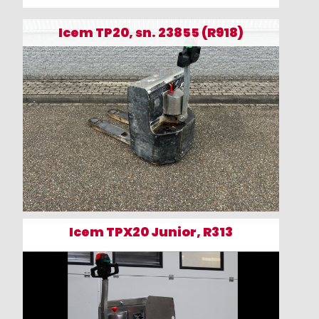
Icem TP20, sn. 23855 (R918)
Icem TPX20 Junior, R313