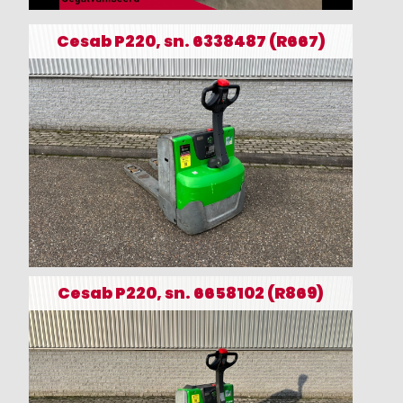
Cesab P220, sn. 6338487 (R667)
Cesab P220, sn. 6658102 (R869)