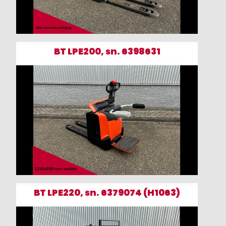
BT LPE200, sn. 6398631
BT LPE220, sn. 6379074 (H1063)