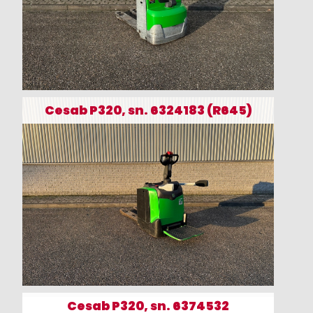
Cesab P320, sn. 6324183 (R645)
Cesab P320, sn. 6374532