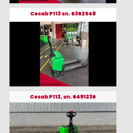
Cesab P113 sn. 6362548
Cesab P113, sn. 6491236