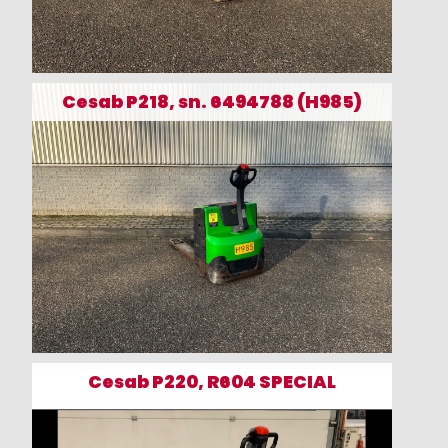
Cesab P218, sn. 6494788 (H985)
Cesab P220, R604 SPECIAL