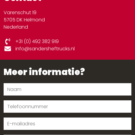
Varenschut 19
5705 DK Helmond
Nederland
+31 (0) 492 382 919
info@sandersheftrucks.nl
Meer informatie?