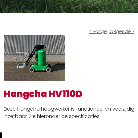
Ruw terrein heftrucks
Batterijen en laders
Andere oplossingen
< vorige
volgende >
Hangcha HV110D
Deze Hangcha hoogwerker is functioneel en veelzijdig
inzetbaar. Zie hieronder de specificaties.