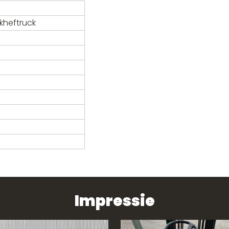
rkheftruck
Impressie