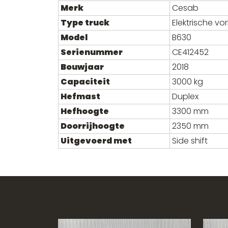
Merk
Cesab
Type truck
Elektrische vo
Model
B630
Serienummer
CE412452
Bouwjaar
2018
Capaciteit
3000 kg
Hefmast
Duplex
Hefhoogte
3300 mm
Doorrijhoogte
2350 mm
Uitgevoerd met
Side shift